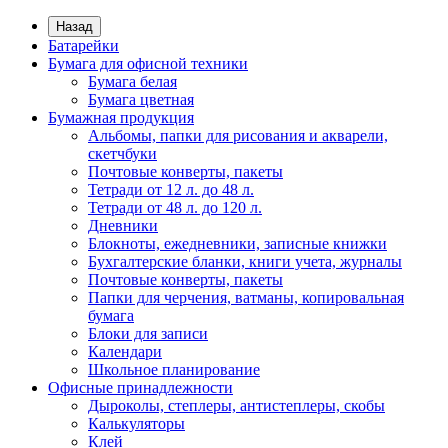
Назад
Батарейки
Бумага для офисной техники
Бумага белая
Бумага цветная
Бумажная продукция
Альбомы, папки для рисования и акварели,
скетчбуки
Почтовые конверты, пакеты
Тетради от 12 л. до 48 л.
Тетради от 48 л. до 120 л.
Дневники
Блокноты, ежедневники, записные книжки
Бухгалтерские бланки, книги учета, журналы
Почтовые конверты, пакеты
Папки для черчения, ватманы, копировальная
бумага
Блоки для записи
Календари
Школьное планирование
Офисные принадлежности
Дыроколы, степлеры, антистеплеры, скобы
Калькуляторы
Клей