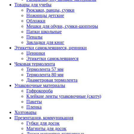
Товары для учебы
Рюкзаки, ранцы, сумки
Ножницы детские
Обложки
Мешки для обуви, сумки-шопперы
Папки школьные
Пеналы
Закладки для книг
Этикетки самоклеящиеся, ценники
Ценники
Этикетки самоклеящиеся
Чековая термолента
Термолента 57 мм
Термолента 80 мм
Диаметровая термолента
Упаковочные материалы
Гофрокороба
Клейкие ленты упаковочные (скотч)
Пакеты
Пленка
Хозтовары
Презентация, коммуникация
Губки для досок
Магниты для досок
Доски магнитно-маркерные