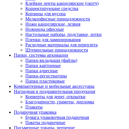
Клейкие ленты канцелярские (скотч)
Корректирующие средства
Корзины для мусора
Мелкоофисные принадлежности
Ножи канцелярские, лезвия
Ножницы офисные
Настольные наборы, подставки, лотки
Пленки для ламинирования
Расходные материалы для переплета
Штемпельные принадлежности
Папки, системы архивации
Папки-вкладыши (файлы)
Папки картонные
Папки адресные
Папки-регистраторы
Папки пластиковые
Компьютерные и мобильные аксессуары
Наградная и поздравительная продукция
Конверты для денег, открытки
Благодарности, грамоты, дипломы
Плакаты
Подарочная упаковка
Бумага упаковочная подарочная
Пакеты подарочные
Письменные товары, черчение