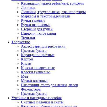
Карандаши чернографитные, грифели
Ластики
Линейки, треугольники, транспортиры
Маркеры и текстовыделители
Ручки гелевые
Ручки шариковые
Стержни для ручек
Циркули, готовальни
Точилки
Творчество
Аксессуары для рисования
Цветная бумага
Карандаши цветные
Картон
Кисти
Краски акварельные
Краски гуашевые
Мел
Мелки восковые
Пластилин, тесто для лепки, песок
Фломастеры
Цветная бумага
Учебные и наглядные пособия
Счетные палочки и счеты
Раскраски, обучающие материалы