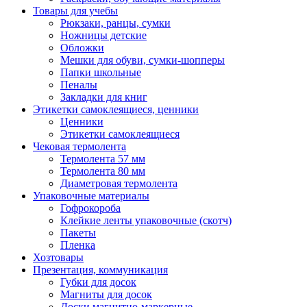
Товары для учебы
Рюкзаки, ранцы, сумки
Ножницы детские
Обложки
Мешки для обуви, сумки-шопперы
Папки школьные
Пеналы
Закладки для книг
Этикетки самоклеящиеся, ценники
Ценники
Этикетки самоклеящиеся
Чековая термолента
Термолента 57 мм
Термолента 80 мм
Диаметровая термолента
Упаковочные материалы
Гофрокороба
Клейкие ленты упаковочные (скотч)
Пакеты
Пленка
Хозтовары
Презентация, коммуникация
Губки для досок
Магниты для досок
Доски магнитно-маркерные