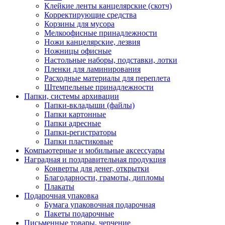
Клейкие ленты канцелярские (скотч)
Корректирующие средства
Корзины для мусора
Мелкоофисные принадлежности
Ножи канцелярские, лезвия
Ножницы офисные
Настольные наборы, подставки, лотки
Пленки для ламинирования
Расходные материалы для переплета
Штемпельные принадлежности
Папки, системы архивации
Папки-вкладыши (файлы)
Папки картонные
Папки адресные
Папки-регистраторы
Папки пластиковые
Компьютерные и мобильные аксессуары
Наградная и поздравительная продукция
Конверты для денег, открытки
Благодарности, грамоты, дипломы
Плакаты
Подарочная упаковка
Бумага упаковочная подарочная
Пакеты подарочные
Письменные товары, черчение