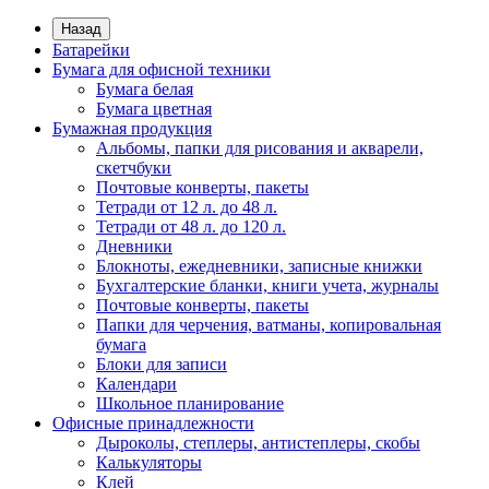
Назад
Батарейки
Бумага для офисной техники
Бумага белая
Бумага цветная
Бумажная продукция
Альбомы, папки для рисования и акварели,
скетчбуки
Почтовые конверты, пакеты
Тетради от 12 л. до 48 л.
Тетради от 48 л. до 120 л.
Дневники
Блокноты, ежедневники, записные книжки
Бухгалтерские бланки, книги учета, журналы
Почтовые конверты, пакеты
Папки для черчения, ватманы, копировальная
бумага
Блоки для записи
Календари
Школьное планирование
Офисные принадлежности
Дыроколы, степлеры, антистеплеры, скобы
Калькуляторы
Клей