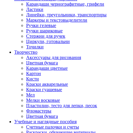
Карандаши чернографитные, грифели
Ластики
Линейки, треугольники, транспортиры
Маркеры и текстовыделители
Ручки гелевые
Ручки шариковые
Стержни для ручек
Циркули, готовальни
Точилки
Творчество
Аксессуары для рисования
Цветная бумага
Карандаши цветные
Картон
Кисти
Краски акварельные
Краски гуашевые
Мел
Мелки восковые
Пластилин, тесто для лепки, песок
Фломастеры
Цветная бумага
Учебные и наглядные пособия
Счетные палочки и счеты
Раскраски, обучающие материалы