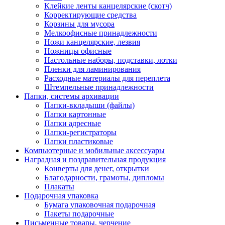
Клейкие ленты канцелярские (скотч)
Корректирующие средства
Корзины для мусора
Мелкоофисные принадлежности
Ножи канцелярские, лезвия
Ножницы офисные
Настольные наборы, подставки, лотки
Пленки для ламинирования
Расходные материалы для переплета
Штемпельные принадлежности
Папки, системы архивации
Папки-вкладыши (файлы)
Папки картонные
Папки адресные
Папки-регистраторы
Папки пластиковые
Компьютерные и мобильные аксессуары
Наградная и поздравительная продукция
Конверты для денег, открытки
Благодарности, грамоты, дипломы
Плакаты
Подарочная упаковка
Бумага упаковочная подарочная
Пакеты подарочные
Письменные товары, черчение