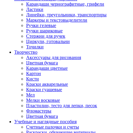
Карандаши чернографитные, грифели
Ластики
Линейки, треугольники, транспортиры
Маркеры и текстовыделители
Ручки гелевые
Ручки шариковые
Стержни для ручек
Циркули, готовальни
Точилки
Творчество
Аксессуары для рисования
Цветная бумага
Карандаши цветные
Картон
Кисти
Краски акварельные
Краски гуашевые
Мел
Мелки восковые
Пластилин, тесто для лепки, песок
Фломастеры
Цветная бумага
Учебные и наглядные пособия
Счетные палочки и счеты
Раскраски, обучающие материалы