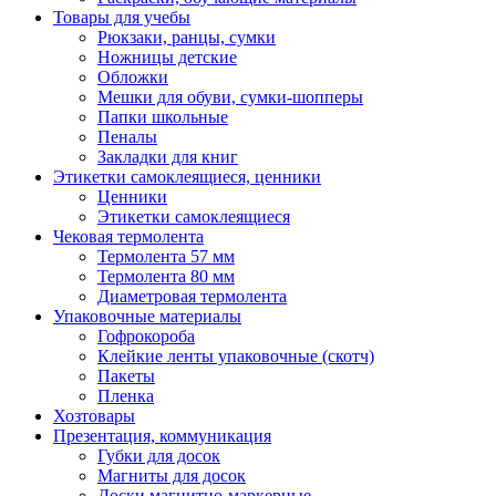
Товары для учебы
Рюкзаки, ранцы, сумки
Ножницы детские
Обложки
Мешки для обуви, сумки-шопперы
Папки школьные
Пеналы
Закладки для книг
Этикетки самоклеящиеся, ценники
Ценники
Этикетки самоклеящиеся
Чековая термолента
Термолента 57 мм
Термолента 80 мм
Диаметровая термолента
Упаковочные материалы
Гофрокороба
Клейкие ленты упаковочные (скотч)
Пакеты
Пленка
Хозтовары
Презентация, коммуникация
Губки для досок
Магниты для досок
Доски магнитно-маркерные