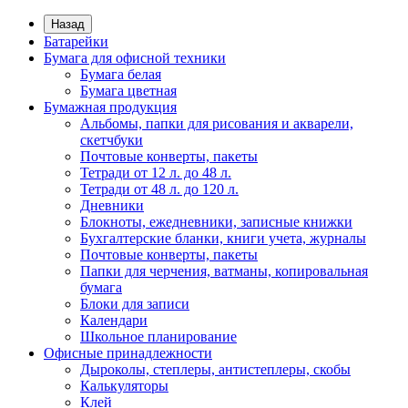
Назад
Батарейки
Бумага для офисной техники
Бумага белая
Бумага цветная
Бумажная продукция
Альбомы, папки для рисования и акварели,
скетчбуки
Почтовые конверты, пакеты
Тетради от 12 л. до 48 л.
Тетради от 48 л. до 120 л.
Дневники
Блокноты, ежедневники, записные книжки
Бухгалтерские бланки, книги учета, журналы
Почтовые конверты, пакеты
Папки для черчения, ватманы, копировальная
бумага
Блоки для записи
Календари
Школьное планирование
Офисные принадлежности
Дыроколы, степлеры, антистеплеры, скобы
Калькуляторы
Клей