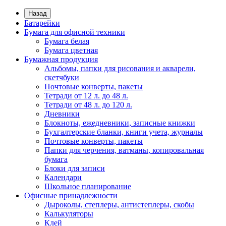
Назад
Батарейки
Бумага для офисной техники
Бумага белая
Бумага цветная
Бумажная продукция
Альбомы, папки для рисования и акварели,
скетчбуки
Почтовые конверты, пакеты
Тетради от 12 л. до 48 л.
Тетради от 48 л. до 120 л.
Дневники
Блокноты, ежедневники, записные книжки
Бухгалтерские бланки, книги учета, журналы
Почтовые конверты, пакеты
Папки для черчения, ватманы, копировальная
бумага
Блоки для записи
Календари
Школьное планирование
Офисные принадлежности
Дыроколы, степлеры, антистеплеры, скобы
Калькуляторы
Клей