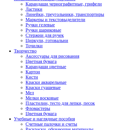
Карандаши чернографитные, грифели
Ластики
Линейки, треугольники, транспортиры
Маркеры и текстовыделители
Ручки гелевые
Ручки шариковые
Стержни для ручек
Циркули, готовальни
Точилки
Творчество
Аксессуары для рисования
Цветная бумага
Карандаши цветные
Картон
Кисти
Краски акварельные
Краски гуашевые
Мел
Мелки восковые
Пластилин, тесто для лепки, песок
Фломастеры
Цветная бумага
Учебные и наглядные пособия
Счетные палочки и счеты
Раскраски, обучающие материалы