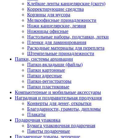
Клейкие ленты канцелярские (скотч)
Корректирующие средства
Корзины для мусора
Мелкоофисные принадлежности
Ножи канцелярские, лезвия
Ножницы офисные
Настольные наборы, подставки, лотки
Пленки для ламинирования
Расходные материалы для переплета
Штемпельные принадлежности
Папки, системы архивации
Папки-вкладыши (файлы)
Папки картонные
Папки адресные
Папки-регистраторы
Папки пластиковые
Компьютерные и мобильные аксессуары
Наградная и поздравительная продукция
Конверты для денег, открытки
Благодарности, грамоты, дипломы
Плакаты
Подарочная упаковка
Бумага упаковочная подарочная
Пакеты подарочные
Письменные товары, черчение