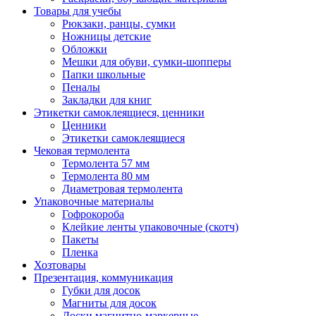
Товары для учебы
Рюкзаки, ранцы, сумки
Ножницы детские
Обложки
Мешки для обуви, сумки-шопперы
Папки школьные
Пеналы
Закладки для книг
Этикетки самоклеящиеся, ценники
Ценники
Этикетки самоклеящиеся
Чековая термолента
Термолента 57 мм
Термолента 80 мм
Диаметровая термолента
Упаковочные материалы
Гофрокороба
Клейкие ленты упаковочные (скотч)
Пакеты
Пленка
Хозтовары
Презентация, коммуникация
Губки для досок
Магниты для досок
Доски магнитно-маркерные