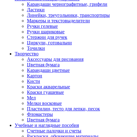
Карандаши чернографитные, грифели
Ластики
Линейки, треугольники, транспортиры
Маркеры и текстовыделители
Ручки гелевые
Ручки шариковые
Стержни для ручек
Циркули, готовальни
Точилки
Творчество
Аксессуары для рисования
Цветная бумага
Карандаши цветные
Картон
Кисти
Краски акварельные
Краски гуашевые
Мел
Мелки восковые
Пластилин, тесто для лепки, песок
Фломастеры
Цветная бумага
Учебные и наглядные пособия
Счетные палочки и счеты
Раскраски, обучающие материалы