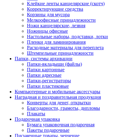
Клейкие ленты канцелярские (скотч)
Корректирующие средства
Корзины для мусора
Мелкоофисные принадлежности
Ножи канцелярские, лезвия
Ножницы офисные
Настольные наборы, подставки, лотки
Пленки для ламинирования
Расходные материалы для переплета
Штемпельные принадлежности
Папки, системы архивации
Папки-вкладыши (файлы)
Папки картонные
Папки адресные
Папки-регистраторы
Папки пластиковые
Компьютерные и мобильные аксессуары
Наградная и поздравительная продукция
Конверты для денег, открытки
Благодарности, грамоты, дипломы
Плакаты
Подарочная упаковка
Бумага упаковочная подарочная
Пакеты подарочные
Письменные товары, черчение