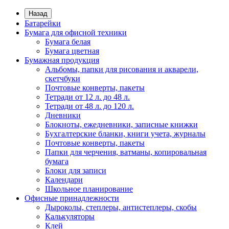
Назад
Батарейки
Бумага для офисной техники
Бумага белая
Бумага цветная
Бумажная продукция
Альбомы, папки для рисования и акварели,
скетчбуки
Почтовые конверты, пакеты
Тетради от 12 л. до 48 л.
Тетради от 48 л. до 120 л.
Дневники
Блокноты, ежедневники, записные книжки
Бухгалтерские бланки, книги учета, журналы
Почтовые конверты, пакеты
Папки для черчения, ватманы, копировальная
бумага
Блоки для записи
Календари
Школьное планирование
Офисные принадлежности
Дыроколы, степлеры, антистеплеры, скобы
Калькуляторы
Клей