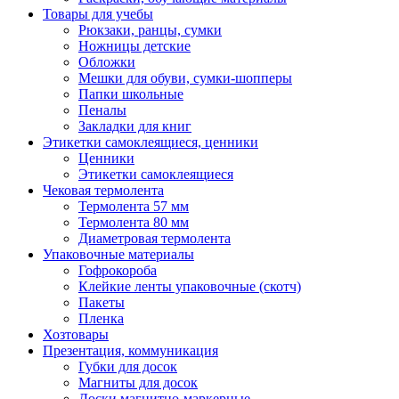
Товары для учебы
Рюкзаки, ранцы, сумки
Ножницы детские
Обложки
Мешки для обуви, сумки-шопперы
Папки школьные
Пеналы
Закладки для книг
Этикетки самоклеящиеся, ценники
Ценники
Этикетки самоклеящиеся
Чековая термолента
Термолента 57 мм
Термолента 80 мм
Диаметровая термолента
Упаковочные материалы
Гофрокороба
Клейкие ленты упаковочные (скотч)
Пакеты
Пленка
Хозтовары
Презентация, коммуникация
Губки для досок
Магниты для досок
Доски магнитно-маркерные