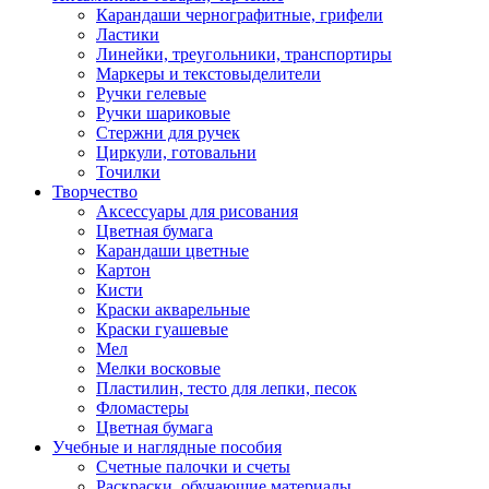
Карандаши чернографитные, грифели
Ластики
Линейки, треугольники, транспортиры
Маркеры и текстовыделители
Ручки гелевые
Ручки шариковые
Стержни для ручек
Циркули, готовальни
Точилки
Творчество
Аксессуары для рисования
Цветная бумага
Карандаши цветные
Картон
Кисти
Краски акварельные
Краски гуашевые
Мел
Мелки восковые
Пластилин, тесто для лепки, песок
Фломастеры
Цветная бумага
Учебные и наглядные пособия
Счетные палочки и счеты
Раскраски, обучающие материалы