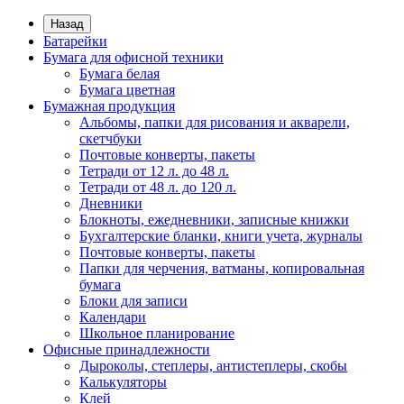
Назад
Батарейки
Бумага для офисной техники
Бумага белая
Бумага цветная
Бумажная продукция
Альбомы, папки для рисования и акварели,
скетчбуки
Почтовые конверты, пакеты
Тетради от 12 л. до 48 л.
Тетради от 48 л. до 120 л.
Дневники
Блокноты, ежедневники, записные книжки
Бухгалтерские бланки, книги учета, журналы
Почтовые конверты, пакеты
Папки для черчения, ватманы, копировальная
бумага
Блоки для записи
Календари
Школьное планирование
Офисные принадлежности
Дыроколы, степлеры, антистеплеры, скобы
Калькуляторы
Клей