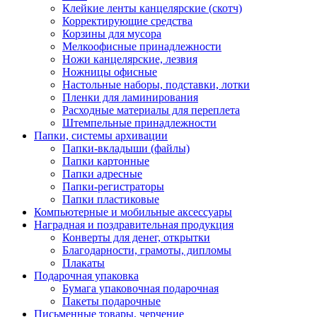
Клейкие ленты канцелярские (скотч)
Корректирующие средства
Корзины для мусора
Мелкоофисные принадлежности
Ножи канцелярские, лезвия
Ножницы офисные
Настольные наборы, подставки, лотки
Пленки для ламинирования
Расходные материалы для переплета
Штемпельные принадлежности
Папки, системы архивации
Папки-вкладыши (файлы)
Папки картонные
Папки адресные
Папки-регистраторы
Папки пластиковые
Компьютерные и мобильные аксессуары
Наградная и поздравительная продукция
Конверты для денег, открытки
Благодарности, грамоты, дипломы
Плакаты
Подарочная упаковка
Бумага упаковочная подарочная
Пакеты подарочные
Письменные товары, черчение