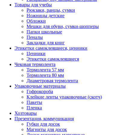
Товары для учебы
Рюкзаки, ранцы, сумки
Ножницы детские
Обложки
Мешки для обуви, сумки-шопперы
Папки школьные
Пеналы
Закладки для книг
Этикетки самоклеящиеся, ценники
Ценники
Этикетки самоклеящиеся
Чековая термолента
Термолента 57 мм
Термолента 80 мм
Диаметровая термолента
Упаковочные материалы
Гофрокороба
Клейкие ленты упаковочные (скотч)
Пакеты
Пленка
Хозтовары
Презентация, коммуникация
Губки для досок
Магниты для досок
Доски магнитно-маркерные