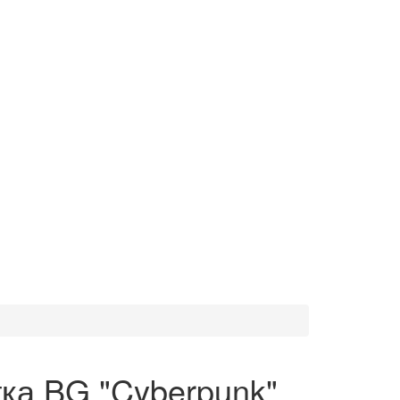
тка BG "Cyberpunk",