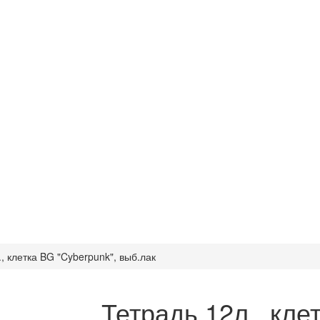
, клетка BG "Cyberpunk", выб.лак
Тетрадь 12л., кле