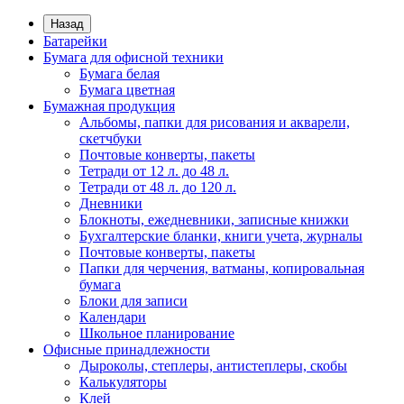
Назад
Батарейки
Бумага для офисной техники
Бумага белая
Бумага цветная
Бумажная продукция
Альбомы, папки для рисования и акварели,
скетчбуки
Почтовые конверты, пакеты
Тетради от 12 л. до 48 л.
Тетради от 48 л. до 120 л.
Дневники
Блокноты, ежедневники, записные книжки
Бухгалтерские бланки, книги учета, журналы
Почтовые конверты, пакеты
Папки для черчения, ватманы, копировальная
бумага
Блоки для записи
Календари
Школьное планирование
Офисные принадлежности
Дыроколы, степлеры, антистеплеры, скобы
Калькуляторы
Клей