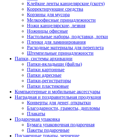
Клейкие ленты канцелярские (скотч)
Корректирующие средства
Корзины для мусора
Мелкоофисные принадлежности
Ножи канцелярские, лезвия
Ножницы офисные
Настольные наборы, подставки, лотки
Пленки для ламинирования
Расходные материалы для переплета
Штемпельные принадлежности
Папки, системы архивации
Папки-вкладыши (файлы)
Папки картонные
Папки адресные
Папки-регистраторы
Папки пластиковые
Компьютерные и мобильные аксессуары
Наградная и поздравительная продукция
Конверты для денег, открытки
Благодарности, грамоты, дипломы
Плакаты
Подарочная упаковка
Бумага упаковочная подарочная
Пакеты подарочные
Письменные товары, черчение