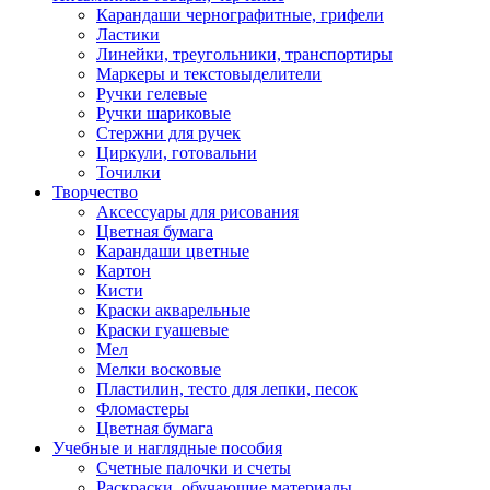
Карандаши чернографитные, грифели
Ластики
Линейки, треугольники, транспортиры
Маркеры и текстовыделители
Ручки гелевые
Ручки шариковые
Стержни для ручек
Циркули, готовальни
Точилки
Творчество
Аксессуары для рисования
Цветная бумага
Карандаши цветные
Картон
Кисти
Краски акварельные
Краски гуашевые
Мел
Мелки восковые
Пластилин, тесто для лепки, песок
Фломастеры
Цветная бумага
Учебные и наглядные пособия
Счетные палочки и счеты
Раскраски, обучающие материалы