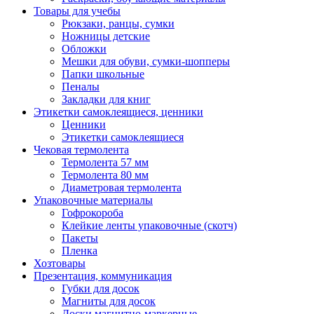
Товары для учебы
Рюкзаки, ранцы, сумки
Ножницы детские
Обложки
Мешки для обуви, сумки-шопперы
Папки школьные
Пеналы
Закладки для книг
Этикетки самоклеящиеся, ценники
Ценники
Этикетки самоклеящиеся
Чековая термолента
Термолента 57 мм
Термолента 80 мм
Диаметровая термолента
Упаковочные материалы
Гофрокороба
Клейкие ленты упаковочные (скотч)
Пакеты
Пленка
Хозтовары
Презентация, коммуникация
Губки для досок
Магниты для досок
Доски магнитно-маркерные