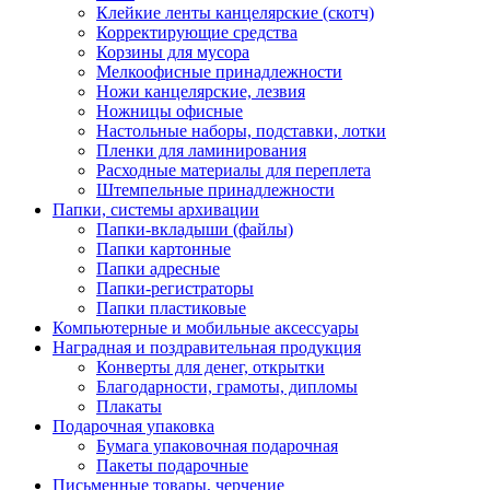
Клейкие ленты канцелярские (скотч)
Корректирующие средства
Корзины для мусора
Мелкоофисные принадлежности
Ножи канцелярские, лезвия
Ножницы офисные
Настольные наборы, подставки, лотки
Пленки для ламинирования
Расходные материалы для переплета
Штемпельные принадлежности
Папки, системы архивации
Папки-вкладыши (файлы)
Папки картонные
Папки адресные
Папки-регистраторы
Папки пластиковые
Компьютерные и мобильные аксессуары
Наградная и поздравительная продукция
Конверты для денег, открытки
Благодарности, грамоты, дипломы
Плакаты
Подарочная упаковка
Бумага упаковочная подарочная
Пакеты подарочные
Письменные товары, черчение