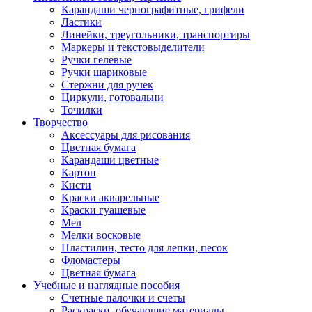
Карандаши чернографитные, грифели
Ластики
Линейки, треугольники, транспортиры
Маркеры и текстовыделители
Ручки гелевые
Ручки шариковые
Стержни для ручек
Циркули, готовальни
Точилки
Творчество
Аксессуары для рисования
Цветная бумага
Карандаши цветные
Картон
Кисти
Краски акварельные
Краски гуашевые
Мел
Мелки восковые
Пластилин, тесто для лепки, песок
Фломастеры
Цветная бумага
Учебные и наглядные пособия
Счетные палочки и счеты
Раскраски, обучающие материалы