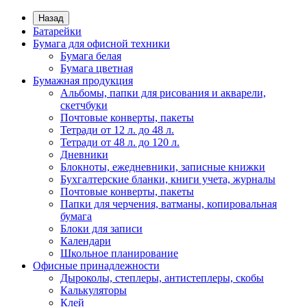
Назад
Батарейки
Бумага для офисной техники
Бумага белая
Бумага цветная
Бумажная продукция
Альбомы, папки для рисования и акварели,
скетчбуки
Почтовые конверты, пакеты
Тетради от 12 л. до 48 л.
Тетради от 48 л. до 120 л.
Дневники
Блокноты, ежедневники, записные книжки
Бухгалтерские бланки, книги учета, журналы
Почтовые конверты, пакеты
Папки для черчения, ватманы, копировальная
бумага
Блоки для записи
Календари
Школьное планирование
Офисные принадлежности
Дыроколы, степлеры, антистеплеры, скобы
Калькуляторы
Клей