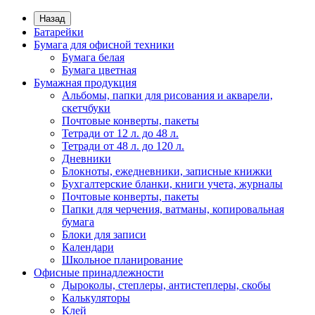
Назад
Батарейки
Бумага для офисной техники
Бумага белая
Бумага цветная
Бумажная продукция
Альбомы, папки для рисования и акварели,
скетчбуки
Почтовые конверты, пакеты
Тетради от 12 л. до 48 л.
Тетради от 48 л. до 120 л.
Дневники
Блокноты, ежедневники, записные книжки
Бухгалтерские бланки, книги учета, журналы
Почтовые конверты, пакеты
Папки для черчения, ватманы, копировальная
бумага
Блоки для записи
Календари
Школьное планирование
Офисные принадлежности
Дыроколы, степлеры, антистеплеры, скобы
Калькуляторы
Клей