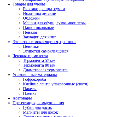
Товары для учебы
Рюкзаки, ранцы, сумки
Ножницы детские
Обложки
Мешки для обуви, сумки-шопперы
Папки школьные
Пеналы
Закладки для книг
Этикетки самоклеящиеся, ценники
Ценники
Этикетки самоклеящиеся
Чековая термолента
Термолента 57 мм
Термолента 80 мм
Диаметровая термолента
Упаковочные материалы
Гофрокороба
Клейкие ленты упаковочные (скотч)
Пакеты
Пленка
Хозтовары
Презентация, коммуникация
Губки для досок
Магниты для досок
Доски магнитно-маркерные