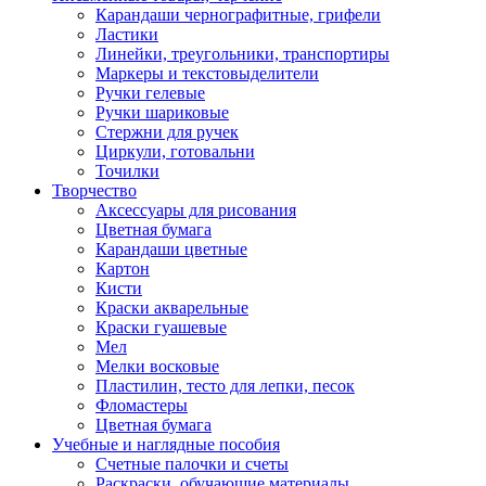
Карандаши чернографитные, грифели
Ластики
Линейки, треугольники, транспортиры
Маркеры и текстовыделители
Ручки гелевые
Ручки шариковые
Стержни для ручек
Циркули, готовальни
Точилки
Творчество
Аксессуары для рисования
Цветная бумага
Карандаши цветные
Картон
Кисти
Краски акварельные
Краски гуашевые
Мел
Мелки восковые
Пластилин, тесто для лепки, песок
Фломастеры
Цветная бумага
Учебные и наглядные пособия
Счетные палочки и счеты
Раскраски, обучающие материалы