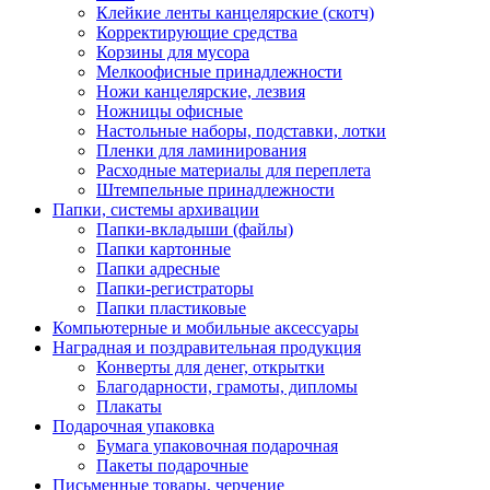
Клейкие ленты канцелярские (скотч)
Корректирующие средства
Корзины для мусора
Мелкоофисные принадлежности
Ножи канцелярские, лезвия
Ножницы офисные
Настольные наборы, подставки, лотки
Пленки для ламинирования
Расходные материалы для переплета
Штемпельные принадлежности
Папки, системы архивации
Папки-вкладыши (файлы)
Папки картонные
Папки адресные
Папки-регистраторы
Папки пластиковые
Компьютерные и мобильные аксессуары
Наградная и поздравительная продукция
Конверты для денег, открытки
Благодарности, грамоты, дипломы
Плакаты
Подарочная упаковка
Бумага упаковочная подарочная
Пакеты подарочные
Письменные товары, черчение