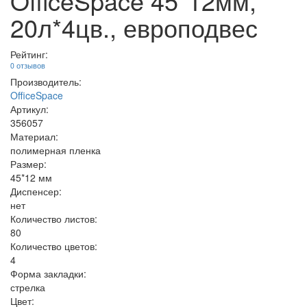
OfficeSpace 45*12мм,
20л*4цв., европодвес
Рейтинг:
0 отзывов
Производитель:
OfficeSpace
Артикул:
356057
Материал:
полимерная пленка
Размер:
45*12 мм
Диспенсер:
нет
Количество листов:
80
Количество цветов:
4
Форма закладки:
стрелка
Цвет: