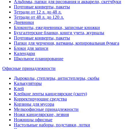
Альбомы, папки для рисования и акварели, скетчбуки
Почтовые конверты, пакеты
Тетради от 12 л. до 48 л.
Тетради от 48 л. до 120 л.
Дневники
Блокноты, ежедневники, записные книжки
Бухгалтерские бланки, книги учета, журналы
Почтовые конверты, пакеты
Папки для черчения, ватманы, копировальная бумага
Блоки для записи
Календари
Школьное планирование
Офисные принадлежности
Дыроколы, степлеры, антистеплеры, скобы
Калькуляторы
Клей
Клейкие ленты канцелярские (скотч)
Корректирующие средства
Корзины для мусора
Мелкоофисные принадлежности
Ножи канцелярские, лезвия
Ножницы офисные
Настольные наборы, подставки, лотки