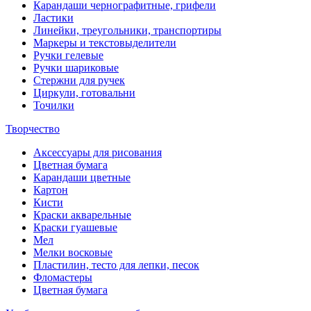
Карандаши чернографитные, грифели
Ластики
Линейки, треугольники, транспортиры
Маркеры и текстовыделители
Ручки гелевые
Ручки шариковые
Стержни для ручек
Циркули, готовальни
Точилки
Творчество
Аксессуары для рисования
Цветная бумага
Карандаши цветные
Картон
Кисти
Краски акварельные
Краски гуашевые
Мел
Мелки восковые
Пластилин, тесто для лепки, песок
Фломастеры
Цветная бумага