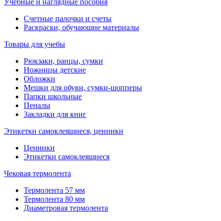
Учебные и наглядные пособия
Счетные палочки и счеты
Раскраски, обучающие материалы
Товары для учебы
Рюкзаки, ранцы, сумки
Ножницы детские
Обложки
Мешки для обуви, сумки-шопперы
Папки школьные
Пеналы
Закладки для книг
Этикетки самоклеящиеся, ценники
Ценники
Этикетки самоклеящиеся
Чековая термолента
Термолента 57 мм
Термолента 80 мм
Диаметровая термолента