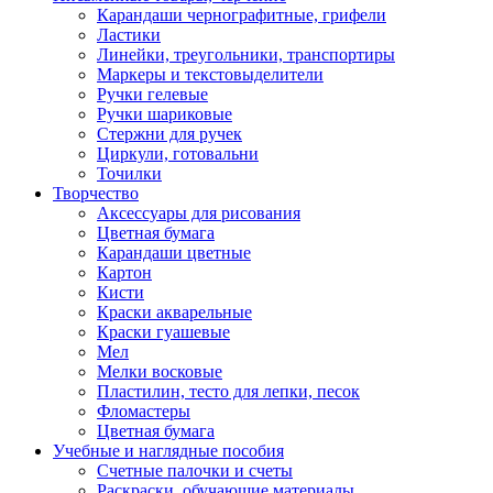
Карандаши чернографитные, грифели
Ластики
Линейки, треугольники, транспортиры
Маркеры и текстовыделители
Ручки гелевые
Ручки шариковые
Стержни для ручек
Циркули, готовальни
Точилки
Творчество
Аксессуары для рисования
Цветная бумага
Карандаши цветные
Картон
Кисти
Краски акварельные
Краски гуашевые
Мел
Мелки восковые
Пластилин, тесто для лепки, песок
Фломастеры
Цветная бумага
Учебные и наглядные пособия
Счетные палочки и счеты
Раскраски, обучающие материалы