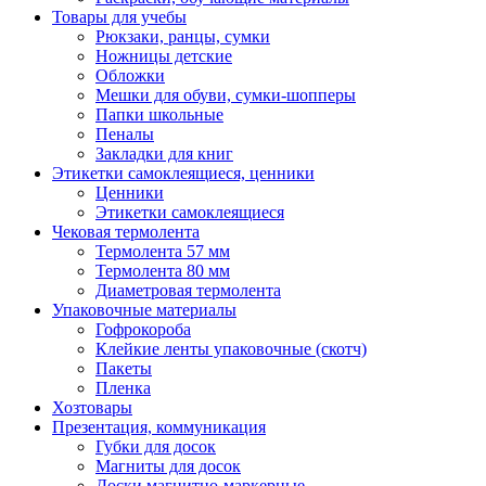
Товары для учебы
Рюкзаки, ранцы, сумки
Ножницы детские
Обложки
Мешки для обуви, сумки-шопперы
Папки школьные
Пеналы
Закладки для книг
Этикетки самоклеящиеся, ценники
Ценники
Этикетки самоклеящиеся
Чековая термолента
Термолента 57 мм
Термолента 80 мм
Диаметровая термолента
Упаковочные материалы
Гофрокороба
Клейкие ленты упаковочные (скотч)
Пакеты
Пленка
Хозтовары
Презентация, коммуникация
Губки для досок
Магниты для досок
Доски магнитно-маркерные