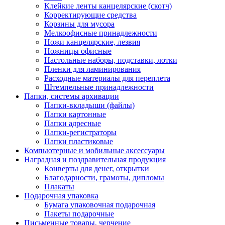
Клейкие ленты канцелярские (скотч)
Корректирующие средства
Корзины для мусора
Мелкоофисные принадлежности
Ножи канцелярские, лезвия
Ножницы офисные
Настольные наборы, подставки, лотки
Пленки для ламинирования
Расходные материалы для переплета
Штемпельные принадлежности
Папки, системы архивации
Папки-вкладыши (файлы)
Папки картонные
Папки адресные
Папки-регистраторы
Папки пластиковые
Компьютерные и мобильные аксессуары
Наградная и поздравительная продукция
Конверты для денег, открытки
Благодарности, грамоты, дипломы
Плакаты
Подарочная упаковка
Бумага упаковочная подарочная
Пакеты подарочные
Письменные товары, черчение