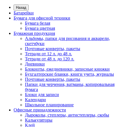
Назад
Батарейки
Бумага для офисной техники
Бумага белая
Бумага цветная
Бумажная продукция
Альбомы, папки для рисования и акварели,
скетчбуки
Почтовые конверты, пакеты
Тетради от 12 л. до 48 л.
Тетради от 48 л. до 120 л.
Дневники
Блокноты, ежедневники, записные книжки
Бухгалтерские бланки, книги учета, журналы
Почтовые конверты, пакеты
Папки для черчения, ватманы, копировальная
бумага
Блоки для записи
Календари
Школьное планирование
Офисные принадлежности
Дыроколы, степлеры, антистеплеры, скобы
Калькуляторы
Клей