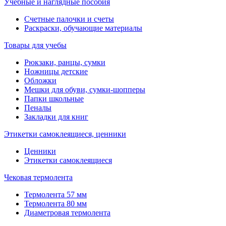
Учебные и наглядные пособия
Счетные палочки и счеты
Раскраски, обучающие материалы
Товары для учебы
Рюкзаки, ранцы, сумки
Ножницы детские
Обложки
Мешки для обуви, сумки-шопперы
Папки школьные
Пеналы
Закладки для книг
Этикетки самоклеящиеся, ценники
Ценники
Этикетки самоклеящиеся
Чековая термолента
Термолента 57 мм
Термолента 80 мм
Диаметровая термолента