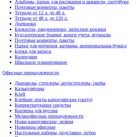
Альбомы, папки для рисования и акварели, скетчбуки
Почтовые конверты, пакеты
Тетради от 12 л. до 48 л.
Тетради от 48 л. до 120 л.
Дневники
Блокноты, ежедневники, записные книжки
Бухгалтерские бланки, книги учета, журналы
Почтовые конверты, пакеты
Папки для черчения, ватманы, копировальная бумага
Блоки для записи
Календари
Школьное планирование
Офисные принадлежности
Дыроколы, степлеры, антистеплеры, скобы
Калькуляторы
Клей
Клейкие ленты канцелярские (скотч)
Корректирующие средства
Корзины для мусора
Мелкоофисные принадлежности
Ножи канцелярские, лезвия
Ножницы офисные
Настольные наборы, подставки, лотки