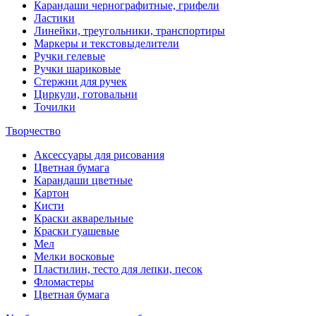
Карандаши чернографитные, грифели
Ластики
Линейки, треугольники, транспортиры
Маркеры и текстовыделители
Ручки гелевые
Ручки шариковые
Стержни для ручек
Циркули, готовальни
Точилки
Творчество
Аксессуары для рисования
Цветная бумага
Карандаши цветные
Картон
Кисти
Краски акварельные
Краски гуашевые
Мел
Мелки восковые
Пластилин, тесто для лепки, песок
Фломастеры
Цветная бумага