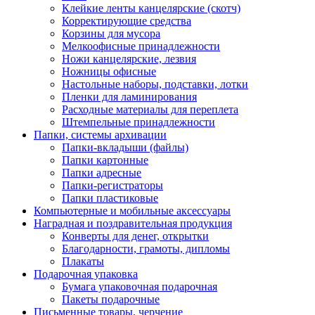
Клейкие ленты канцелярские (скотч)
Корректирующие средства
Корзины для мусора
Мелкоофисные принадлежности
Ножи канцелярские, лезвия
Ножницы офисные
Настольные наборы, подставки, лотки
Пленки для ламинирования
Расходные материалы для переплета
Штемпельные принадлежности
Папки, системы архивации
Папки-вкладыши (файлы)
Папки картонные
Папки адресные
Папки-регистраторы
Папки пластиковые
Компьютерные и мобильные аксессуары
Наградная и поздравительная продукция
Конверты для денег, открытки
Благодарности, грамоты, дипломы
Плакаты
Подарочная упаковка
Бумага упаковочная подарочная
Пакеты подарочные
Письменные товары, черчение