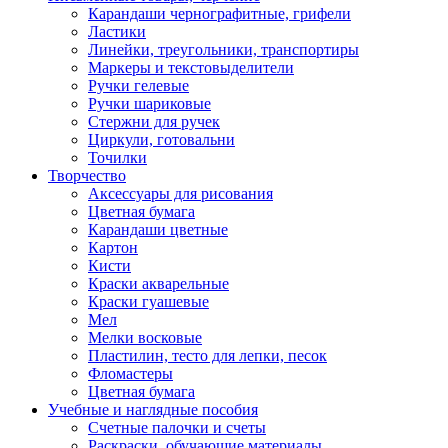
Карандаши чернографитные, грифели
Ластики
Линейки, треугольники, транспортиры
Маркеры и текстовыделители
Ручки гелевые
Ручки шариковые
Стержни для ручек
Циркули, готовальни
Точилки
Творчество
Аксессуары для рисования
Цветная бумага
Карандаши цветные
Картон
Кисти
Краски акварельные
Краски гуашевые
Мел
Мелки восковые
Пластилин, тесто для лепки, песок
Фломастеры
Цветная бумага
Учебные и наглядные пособия
Счетные палочки и счеты
Раскраски, обучающие материалы