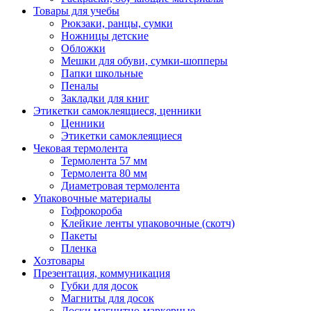
Товары для учебы
Рюкзаки, ранцы, сумки
Ножницы детские
Обложки
Мешки для обуви, сумки-шопперы
Папки школьные
Пеналы
Закладки для книг
Этикетки самоклеящиеся, ценники
Ценники
Этикетки самоклеящиеся
Чековая термолента
Термолента 57 мм
Термолента 80 мм
Диаметровая термолента
Упаковочные материалы
Гофрокороба
Клейкие ленты упаковочные (скотч)
Пакеты
Пленка
Хозтовары
Презентация, коммуникация
Губки для досок
Магниты для досок
Доски магнитно-маркерные