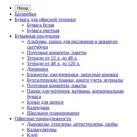
Назад
Батарейки
Бумага для офисной техники
Бумага белая
Бумага цветная
Бумажная продукция
Альбомы, папки для рисования и акварели,
скетчбуки
Почтовые конверты, пакеты
Тетради от 12 л. до 48 л.
Тетради от 48 л. до 120 л.
Дневники
Блокноты, ежедневники, записные книжки
Бухгалтерские бланки, книги учета, журналы
Почтовые конверты, пакеты
Папки для черчения, ватманы, копировальная
бумага
Блоки для записи
Календари
Школьное планирование
Офисные принадлежности
Дыроколы, степлеры, антистеплеры, скобы
Калькуляторы
Клей